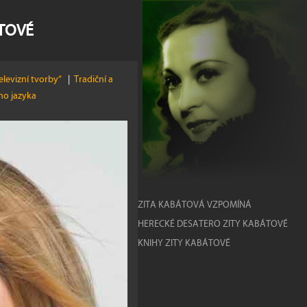
ÁTOVÉ
elevizní tvorby”
|
Tradiční a
ho jazyka
ZITA KABÁTOVÁ VZPOMÍNÁ
HERECKÉ DESATERO ZITY KABÁTOVÉ
KNIHY ZITY KABÁTOVÉ