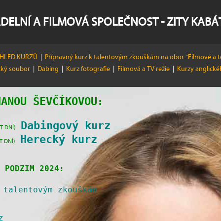
DELNÍ A FILMOVÁ SPOLEČNOST - ZITY KAB
EHLED KURZŮ
|
Přípravný kurz k talentovým zkouškám na obor "Filmové a t
cký soubor
|
Dabing
|
Kurz fotografie
|
Filmová a TV režie
|
Kurzy anglické
HANOU ŠEVČÍKOVOU
:
Dabingový kurz
T DNÍ)
Herecký kurz
T DNÍ)
 PODZIM 2024:
 talentovým zkouškám
z