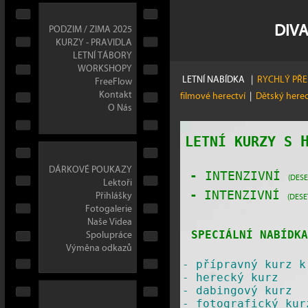
DIVA
PODZIM / ZIMA 2025
KURZY - PRAVIDLA
LETNÍ TÁBORY
WORKSHOPY
LETNÍ NABÍDKA
|
RYCHLÝ PŘ
FreeFlow
Kontakt
filmové herectví
|
Dětský here
O Nás
LETNÍ KURZY S
DÁRKOVÉ POUKAZY
-
INTENZIVNÍ
(DESE
Lektoři
Přihlášky
-
INTENZIVNÍ
(DESE
Fotogalerie
Naše Videa
Spolupráce
SPECIÁLNÍ NABÍDKA
Výměna odkazů
-
přípravný kurz k
-
herecký kurz
-
dabingový kurz
-
fotografický kur