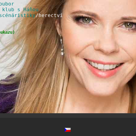
oubor
 klub s Háňou
scénáristiky
/herectví
oukazu
)