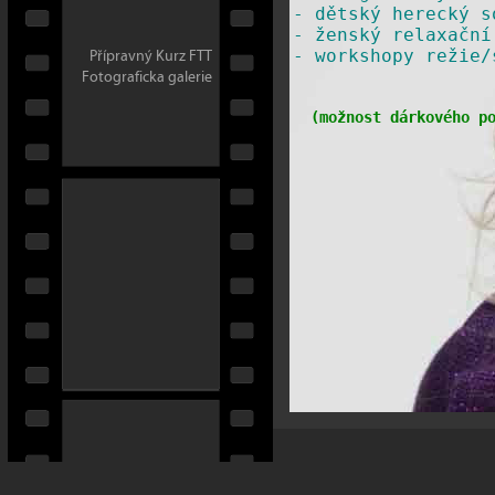
-
dětský herecký s
-
ženský relaxační
Přípravný Kurz FTT
​-
workshopy režie/
Fotograficka galerie
(
možnost dárkového p