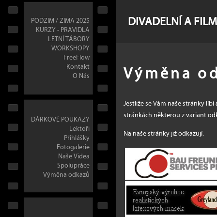
DIVADELNÍ A FIL
PODZIM / ZIMA 2025
KURZY - PRAVIDLA
LETNÍ TÁBORY
WORKSHOPY
FreeFlow
Výměna o
Kontakt
O Nás
Jestliže se Vám naše stránky líb
stránkách některou z variant od
DÁRKOVÉ POUKAZY
Lektoři
Na naše stránky již odkazují:
Přihlášky
Fotogalerie
Naše Videa
Spolupráce
Výměna odkazů