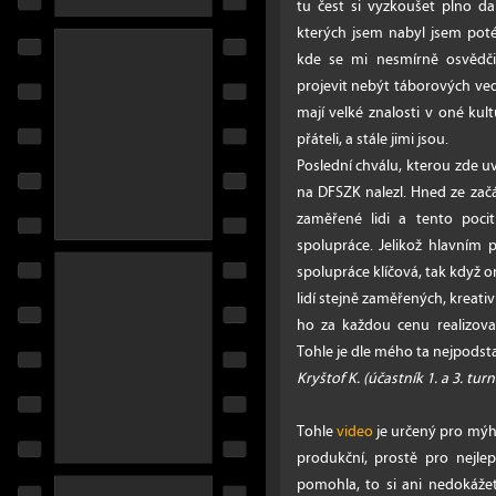
tu čest si vyzkoušet plno da
kterých jsem nabyl jsem poté 
kde se mi nesmírně osvědči
projevit nebýt táborových ved
mají velké znalosti v oné kult
přáteli, a stále jimi jsou.
Poslední chválu, kterou zde uv
na DFSZK nalezl. Hned ze začát
zaměřené lidi a tento poci
spolupráce. Jelikož hlavním 
spolupráce klíčová, tak když o
lidí stejně zaměřených, kreativn
ho za každou cenu realizovat
Tohle je dle mého ta nejpodstat
Kryštof K. (účastník 1. a 3. tur
Tohle
video
je určený pro mý
produkční, prostě pro nejle
pomohla, to si ani nedokážete