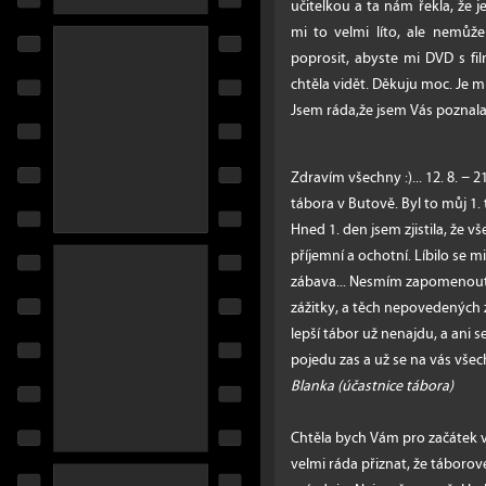
učitelkou a ta nám řekla, že 
mi to velmi líto, ale nemůž
poprosit, abyste mi DVD s f
chtěla vidět. Děkuju moc. Je m
Jsem ráda,že jsem Vás poznala
Zdravím všechny :)... 12. 8. − 
tábora v Butově. Byl to můj 1.
Hned 1. den jsem zjistila, že v
příjemní a ochotní. Líbilo se m
zábava... Nesmím zapomenout zm
zážitky, a těch nepovedených 
lepší tábor už nenajdu, a ani s
pojedu zas a už se na vás všech
Blanka (účastnice tábora)
Chtěla bych Vám pro začátek
velmi ráda přiznat, že táborov