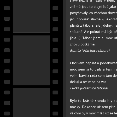
slávy nezná a nežije v něm, j
známé, jsou to stejní lidé jako
povyšovaly, co všechno dovedly
jsou "pouze" slavné :-). Akorá
plánů z tábora, ale jídelny.
snídaně. Ale pokud má být pří
jídla :-). Tábor jsem si moc u
znovu potkáme,
Romča (účastnice tábora)
Chci vam napsat a podekovat 
moc jsem si to uzila a tesim 
velmi bavil a rada sem tam de
dekuji a tesim se na vas
Lucka (účastnice tábora)
Bylo to krásné sranda hry sp
masky. Dokonce už sem přinuti
všichni byly moc milí a už se t