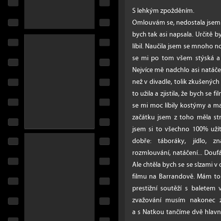
S lehkým zpožděním.
Omlouvám se, nedostala jsem s
bych tak asi napsala. Určitě b
líbil. Naučila jsem se mnoho 
se mi po tom všem stýská a 
Nejvíce mě nadchlo asi natáčen
než v divadle, tolik zkušených 
to užila a zjistila, že bych se 
se mi moc líbily kostýmy a ma
začátku jsem z toho měla st
jsem si to všechno 100% uží
dobře: táboráky, jídlo, zn
rozmlouvání, natáčení... Doufá
Ale chtěla bych se se slzami 
filmu na Barrandově. Mám to
prestižní soutěží s balete
zvažování musím nakonec z
a s Natkou tančíme dvě hlavní