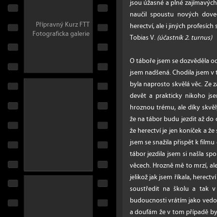
jsou úžasné a plné zajímavých 
naučil spoustu nových dov
Přípravný Kurz FTT
herectví, ale i jiných profesíc
Fotograficka galerie
Tobias V.
(účastník 2. turnus)
O táboře jsem se dozvěděla o
jsem nadšená. Chodila jsem v 
byla naprosto skvělá věc. Ze z
devět a prakticky nikoho j
hroznou trému, ale díky skvěl
že na tábor budu jezdit až do 
že herectví je jen koníček a ž
jsem se snažila přispět k filmu 
tábor jezdila jsem si našla sp
věcech. Hrozně mě to mrzí, ale
jelikož jak jsem říkala, herec
soustředit na školu a tak 
budoucnosti vrátím jako vedo
a doufám že v tom případě byc