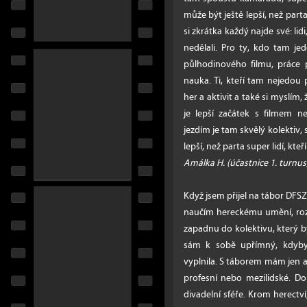
může být ještě lepší, než parta
si zkrátka každý najde své: lidi, 
nedělali. Pro ty, kdo tam je
půlhodinového filmu, práce
nauka. Ti, kteří tam nejedou
her a aktivit a také si myslím
je lepší začátek s filmem 
jezdím je tam skvělý kolektiv, 
lepší, než parta super lidí, kteří
Amálka H. (účastnice 1. turnus
Když jsem přijel na tábor DFSZ
naučím hereckému umění, rozšíř
zapadnu do kolektivu, který by
sám k sobě upřímný, kdyby
vyplnila. S táborem mám jen a 
profesní nebo mezilidské. Do
divadelní sféře. Krom herectví