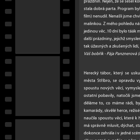
prázdnin. Nejen, že se sešel kol
stala dobrá parta. Program byl
film) nenudil. Nenašli jsme chv
malinkou. Z mého pohledu ná
jedinou věc..10 dní bylo táák 
další prázdniny, jejichž smys
tak úžasných a zkušených lidí, 
Váš bobřík - Pája Panznerová (
Herecký tábor, který se usku
města Stříbro, se opravdu vyv
spoustu nových věcí, vymysle
ostatní pobavily, natočili jsme
děláme to, co máme rádi, byl
kamarády, skvělé herce, režis
naučila spoustu věcí, které k 
má správně mluvit, dýchat, st
dokonce zahrála i v jedné scén