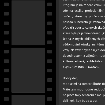
Program je na táboře velmi u
zde na vcelku profesionální
cvičení, která by potřebova
Beseda s hercem je zábavná 
předají spoustu cenných zkuš
která byla příjemně odreagujíc
Jedna z mých oblíbených část
vědomostní otázky na téma f
vždy. Na závěr bych asi jen d
dovednostem a zájmům, tudíž
kultura celkově, tenhle tábor
Filip S.(účastník 1. turnusu)
Dobrý den,
moc se mi na tomto táboře líbilo
Máte tam moc hodné vedoucí. T
na place taky senzační a měl 
další rok, kdy bude tábor.