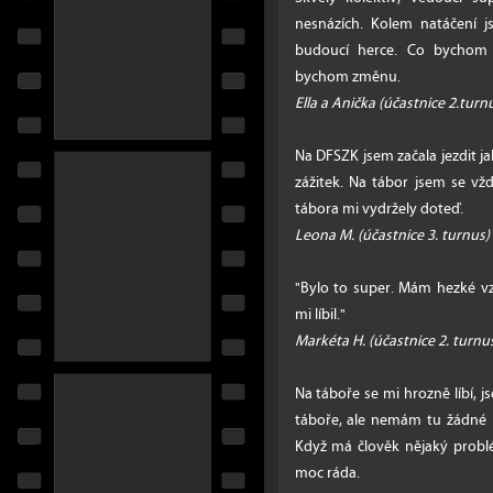
nesnázích. Kolem natáčení 
budoucí herce. Co bychom v
bychom změnu.
Ella a Anička (účastnice 2.turn
Na DFSZK jsem začala jezdit ja
zážitek. Na tábor jsem se vž
tábora mi vydržely doteď.
Leona M. (účastnice 3. turnus)
"Bylo to super. Mám hezké vz
mi líbil."
Markéta H. (účastnice 2. turnu
Na táboře se mi hrozně líbí, 
táboře, ale nemám tu žádné p
Když má člověk nějaký prob
moc ráda.