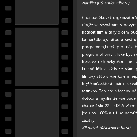
Natálka (účastnice tábora)
Chci poděkovat organizátor
tím,že se seznámím s novými
natáčet film a taky o čem bude
kamarádkou,s tátou a sestrou
programem,který pro nás byl
program připravili.Také bych 
hlasové nahrávky.Moc mě to 
krásně líčit a vždy se vším
filmový štáb a vše kolem něj.
hry!Janičce,která nám dáv
tatínkovi.Ten nás všechny něk
dotočil a myslím,že vše bude 
chatce číslo 22.....:-D!!!A v
jedu na 100% a už se nemůž
zážitky!
Kikoušek (účastník tábora)