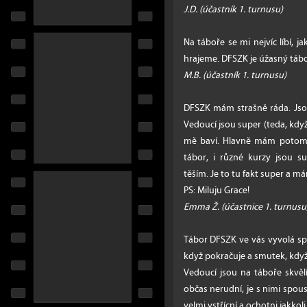
J.D. (účastník 1. turnusu)
Na táboře se mi nejvíc líbí, j
hrajeme. DFSZK je úžasný tábor
M.B. (účastník 1. turnusu)
DFSZK mám strašně ráda. Jsou t
Vedoucí jsou super (teda, když v
mě baví. Hlavně mám potom ra
tábor, i různé kurzy jsou s
těším. Je to tu fakt super a m
PS: Miluju Grace!
Emma Ž. (účastnice 1. turnusu
Tábor DFSZK ve vás vyvolá spo
když pokračuje a smutek, když
Vedoucí jsou na táboře skvěl
občas nerudní, je s nimi spou
velmi vstřícní a ochotni jakkoli