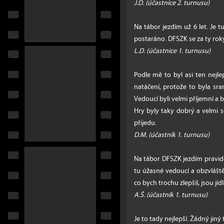
J.D. (účastnice 2. turnusu)
Na tábor jezdím už 6 let. Je t
postaráno. DFSZK se za ty rok
L.D. (účastnice 1. turnusu)
Podle mě to byl asi ten nejle
natáčení, protože to byla sra
Vedoucí byli velmi příjemní a b
Hry byly taky dobrý a velmi se
přijedu.
D.M. (účastník 1. turnusu)
Na tábor DFSZK jezdím pravide
tu úžasné vedoucí a obzvlášt
co bych trochu zlepšil, jsou jídla
A.Š. (účastník 1. turnusu)
Je to tady nejlepší. Žádný jiný