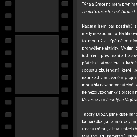
Týna a Grace na mém prvním 
Lenka S. (účastnice 3. turnus)
Napsala jsem pár postřehů z 
nikdy nezapomenu. Na filmovém
to moc užila. Zpětně musím 
promyšlené aktivity. Myslím, 
(od líčení, přes hraní a hlas
přátelská atmosféra a každé
spoustu zkušeností, které j
například v mluveném projevu 
moc užila nezapomenutelné t
nejhezčí vzpomínky z prázdnin
Moc zdravím
Leontýna M.
(úča
Tábory DFSZK jsme čistě náhod
kamarádka jsme nečekaly n
trochu trému , ale ta zmizela 
tam spoustu kamarádů, super 