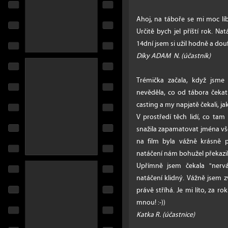
Ahoj, na táboře se mi moc lí
Určitě bych jel příští rok. Na
14dní jsem si užil hodně a doufá
Díky ADAM N. (účastník)
Trémička začala, když jsme
nevěděla, co od tábora čekat.
casting a my napjatě čekali, ja
V prostředí těch lidí, co tam
snažila zapamatovat jména vš
na film byla vážně krásně p
natáčení nám bohužel překazil
Upřímně jsem čekala "nervák
natáčení klidný. Vážně jsem z
právě stříhá. Je mi líto, za r
mnou! :-))
Katka R. (účastnice)