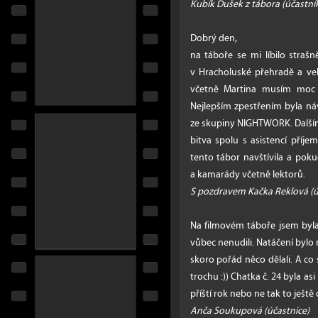
Kubík Dušek z tábora (účastní
Dobrý den,
na táboře se mi líbilo straš
v Hracholuské přehradě a ve
včetně Martina musím moc a
Nejlepším zpestřením byla náv
ze skupiny NIGHTWORK. Další
bitva spolu s asistencí příj
tento tábor navštívila a poku
a kamarády včetně lektorů.
S pozdravem Kačka Reklová (ú
Na filmovém táboře jsem byla
vůbec nenudili. Natáčení byl
skoro pořád něco dělali. A co 
trochu :)) Chatka č. 24 byla asi
příští rok nebo ne tak to ještě
Anča Soukupová (účastnice)