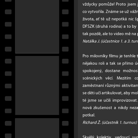
vždycky pomůže! Proto jsem 
co vytvořila. Známe se už vážně
života, ať tě už nepotká nic š
DFSZK (druhá rodina) a to by
tak pozdě, ale to video mě na 
Natálka J. (účastnice 1. a 3. tu
Pro milovníky filmu je tenhle
nějakou roli a tak se přímo úč
spokojený, dostane možnost
scénických věcí. Mezitím 
zaměstnaní různými aktivitami
se děti učí artikulovat, aby m
té jsme se učili improvizovat
nová zkušenost a nikdy neza
potkal.
Richard Ž. (účastník 1. turnus)
Skvělý kolektiv, vedoucí s