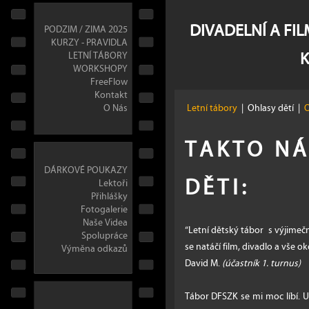
DIVADELNÍ A FI
PODZIM / ZIMA 2025
KURZY - PRAVIDLA
LETNÍ TÁBORY
WORKSHOPY
FreeFlow
Kontakt
O Nás
Letní tábory
|
Ohlasy dětí
|
O
TAKTO N
DÁRKOVÉ POUKAZY
DĚTI:
Lektoři
Přihlášky
Fotogalerie
Naše Videa
“Letní dětský tábor s výjime
Spolupráce
se natáčí film, divadlo a vše o
Výměna odkazů
David M.
(účastník 1. turnus)
Tábor DFSZK se mi moc líbí.