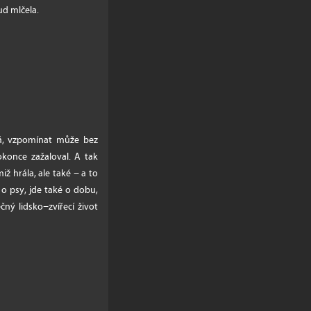
ud mlčela.
ká, vzpomínat může bez
okonce zažaloval. A tak
ž hrála, ale také − a to
 o psy, jde také o dobu,
ný lidsko−zvířecí život