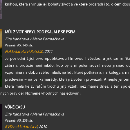
knihou, která shrnuje její bohatý život a ve které prozradí i to, o čem dos
MŮJ ŽIVOT NEBYL POD PSA, ALE SE PSEM
Zita Kabátová / Marie Formáčková
Vázaná, A5, 140 str.
Nakladatelství Petrklíč
, 2011
Je poslední žijící prvorepublikovou filmovou hvězdou, a jak sama ří
zábran, protože není nikdo, kdo by s ní polemizoval, nebo ji snad d
vzpomíná na dobu svého mládí, na lidi, které potkávala, na kolegy, s nimi
především − na psí kamarády, kteří ji životem provázeli. A nejde jenom
která měla ke zvířatům trochu jiný vztah, než máme dnes, a ten společ
ísných pravidel. Nicméně vhodných následování.
VŮNĚ ČASU
Zita Kabátová / Marie Formáčková
Vázaná, A5, 238 str.
BVD nakladatelství
, 2010