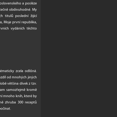
koslovenského a posléze
kutečně obdivuhodné. My
titulů poslední žijící
, Moje první republika,
rvních vydáních těchto
ématicky zcela odlišná.
ozdíl od mnohých jiných
době většina dívek z tzv.
. Tam samozřejmě kromě
ení mnoho knih, které by
romě zhruba 300 receptů
očínat.