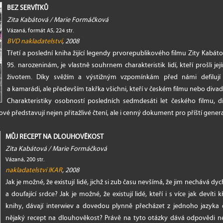
BEZ SERVÍTKŮ
Zita Kabátová / Marie Formáčková
Vázaná, formát A5, 224 str.
BVD nakladatelství
, 2008
Třetí a poslední kniha žijící legendy prvorepublikového filmu Zity Kabáto
95. narozeninám, je vlastně souhrnem charakteristik lidí, kteří prošli j
životem. Díky svěžím a výstižným vzpomínkám před námi defilují n
a kamarádi, ale především takřka všichni, kteří v českém filmu nebo divad
Charakteristiky osobností posledních sedmdesáti let českého filmu, 
vé představují nejen přitažlivé čtení, ale i cenný dokument pro příští gener
MŮJ RECEPT NA DLOUHOVĚKOST
Zita Kabátová / Marie Formáčková
Vázaná, 200 str.
nakladatelství IKAR
, 2008
Jak je možné, že existují lidé, jichž si zub času nevšímá, že jim nechává dy
a doufající srdce? Jak je možné, že existují lidé, kteří i s více jak devíti k
knihy, dávají interwiev a dovedou plynně přecházet z jednoho jazyka
nějaký recept na dlouhověkost? Právě na tyto otázky dává odpovědi nej