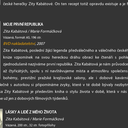
české herečky Zity Kabátové. On ten recept totiž opravdu existuje a je
MOJE PRVNÍ REPUBLIKA
Zita Kabátová / Marie Formáčková
Vázaná, formát A5, 196 str.
BVD nakladatelství
, 2007
Zita Kabátová, poslední žijící legenda předválečného a válečného české
knize vzpomínek na svou hereckou dráhu obrací ke čtenáři s poh
zjednodušeně nazýváme první republika. Zita Kabátová je nám průvodce
až čtyřicátých, spolu s ní navštěvujeme místa a atmosféru společensk
bohémy, prestižní pražské krejčovské salony, ale i dobové kavárni
olečně s autorkou si připomínáme zvyky, které v té době bývaly nezbytn
ka Zity Kabátové je především kniha o stylu života v době, která v ná
me už jen z dobových filmových týdeníků.
LÁSKY A LIDÉ Z MÉHO ŽIVOTA
Zita Kabátová / Marie Formáčková
Vázaná, 200 str., 32 str. fotopřílohy